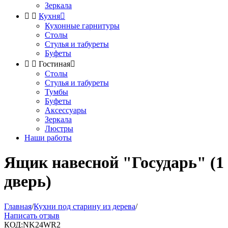
Зеркала


Кухня

Кухонные гарнитуры
Столы
Стулья и табуреты
Буфеты


Гостиная

Столы
Стулья и табуреты
Тумбы
Буфеты
Аксессуары
Зеркала
Люстры
Наши работы
Ящик навесной "Государь" (1
дверь)
Главная
/
Кухни под старину из дерева
/
Написать отзыв
КОД:
NK24WR2