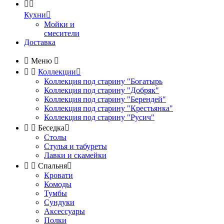


Кухни

Мойки и
смесители
Доставка

Меню



Коллекции

Коллекция под старину "Богатырь
Коллекция под старину "Добряк"
Коллекция под старину "Берендей"
Коллекция под старину "Крестьянка"
Коллекция под старину "Русич"


Беседка

Столы
Стулья и табуреты
Лавки и скамейки


Спальня

Кровати
Комоды
Тумбы
Сундуки
Аксессуары
Полки