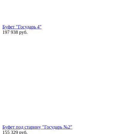
Буфет "Государь 4"
197 938
руб.
Буфет под старину "Государь №2"
155 329
руб.