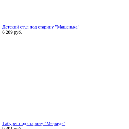
Детский стул под старину "Машенька"
6 289
руб.
Табурет под старину "Медведь"
9 391
руб.