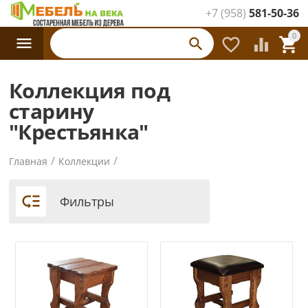
+7 (958)
581-50-36
Каталог
0




товаров
Коллекция под
старину
"Крестьянка"
/
/
Главная
Коллекции

Фильтры