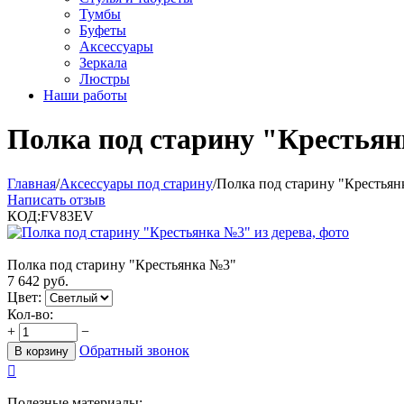
Тумбы
Буфеты
Аксессуары
Зеркала
Люстры
Наши работы
Полка под старину "Крестья
Главная
/
Аксессуары под старину
/
Полка под старину "Крестьян
Написать отзыв
КОД:
FV83EV
Полка под старину "Крестьянка №3"
7 642
руб.
Цвет:
Кол-во:
+
−
Обратный звонок
В корзину

Полезные материалы: