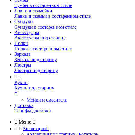
Тумбы в состаренном стиле
Лавки и скамейки
Лавки и скамьи в состаренном стиле
Сундуки
Сундуки в состаренном стиле
Аксессуары
Аксессуары под старину
Полки
Полки в состаренном стиле
Зеркала
Зеркала под старину
Люстры
Люстры под старину


Кухни
Кухни под старину

Мойки и смесители
Доставка
Тарифы доставки

Меню



Коллекции

Коллекция под старину "Богатырь