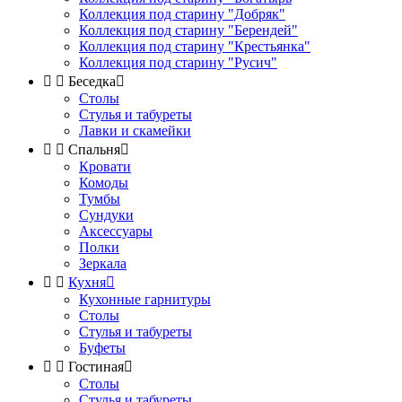
Коллекция под старину "Добряк"
Коллекция под старину "Берендей"
Коллекция под старину "Крестьянка"
Коллекция под старину "Русич"


Беседка

Столы
Стулья и табуреты
Лавки и скамейки


Спальня

Кровати
Комоды
Тумбы
Сундуки
Аксессуары
Полки
Зеркала


Кухня

Кухонные гарнитуры
Столы
Стулья и табуреты
Буфеты


Гостиная

Столы
Стулья и табуреты