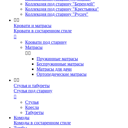
Коллекция под старину "Берендей"
Коллекция под старину "Крестьянка"
Коллекция под старину "Русич"


Кровати и матрасы
Кровати в состаренном стиле

Кровати под старину
Матрасы


Пружинные матрасы
Беспружинные матрасы
Матрасы для дачи
Ортопедические матрасы


Стулья и табуреты
Стулья под старину

Стулья
Кресла
Табуреты
Комоды
Комоды в состаренном стиле
Тумбы