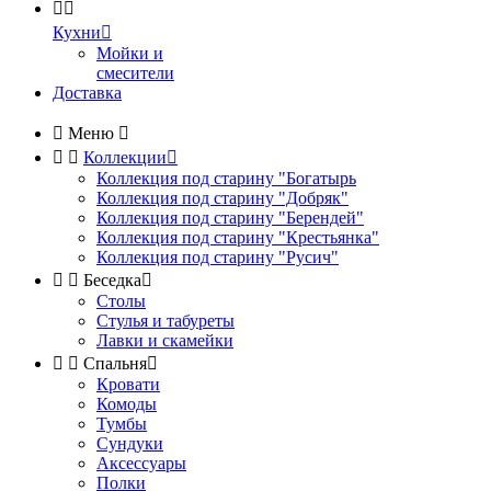


Кухни

Мойки и
смесители
Доставка

Меню



Коллекции

Коллекция под старину "Богатырь
Коллекция под старину "Добряк"
Коллекция под старину "Берендей"
Коллекция под старину "Крестьянка"
Коллекция под старину "Русич"


Беседка

Столы
Стулья и табуреты
Лавки и скамейки


Спальня

Кровати
Комоды
Тумбы
Сундуки
Аксессуары
Полки