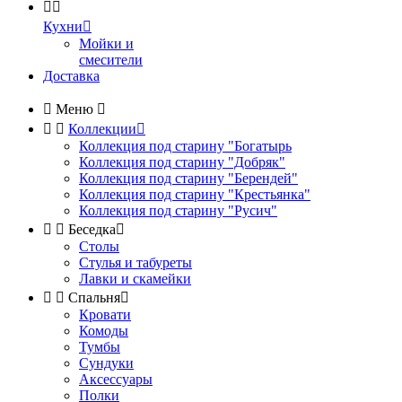


Кухни

Мойки и
смесители
Доставка

Меню



Коллекции

Коллекция под старину "Богатырь
Коллекция под старину "Добряк"
Коллекция под старину "Берендей"
Коллекция под старину "Крестьянка"
Коллекция под старину "Русич"


Беседка

Столы
Стулья и табуреты
Лавки и скамейки


Спальня

Кровати
Комоды
Тумбы
Сундуки
Аксессуары
Полки