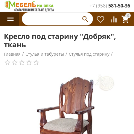
+7 (958)
581-50-36
Каталог
0




товаров
Кресло под старину "Добряк",
ткань
/
/
/
Главная
Стулья и табуреты
Стулья под старину