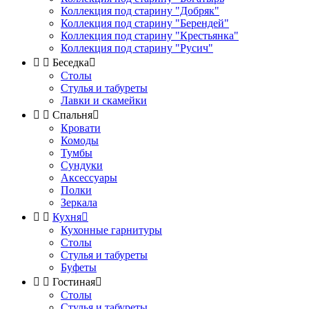
Коллекция под старину "Добряк"
Коллекция под старину "Берендей"
Коллекция под старину "Крестьянка"
Коллекция под старину "Русич"


Беседка

Столы
Стулья и табуреты
Лавки и скамейки


Спальня

Кровати
Комоды
Тумбы
Сундуки
Аксессуары
Полки
Зеркала


Кухня

Кухонные гарнитуры
Столы
Стулья и табуреты
Буфеты


Гостиная

Столы
Стулья и табуреты