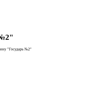
 №2"
рину "Государь №2"