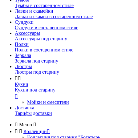
Тумбы в состаренном стиле
Лавки и скамейки
Лавки и скамьи в состаренном стиле
Сундуки
Сундуки в состаренном стиле
Аксессуары
Аксессуары под старину
Полки
Полки в состаренном стиле
Зеркала
Зеркала под старину
Люстры
Люстры под старину


Кухни
Кухни под старину

Мойки и смесители
Доставка
Тарифы доставки

Меню



Коллекции

Коллекция под старину "Богатырь