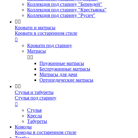
Коллекция под старину "Берендей"
Коллекция под старину "Крестьянка"
Коллекция под старину "Русич"


Кровати и матрасы
Кровати в состаренном стиле

Кровати под старину
Матрасы


Пружинные матрасы
Беспружинные матрасы
Матрасы для дачи
Ортопедические матрасы


Стулья и табуреты
Стулья под старину

Стулья
Кресла
Табуреты
Комоды
Комоды в состаренном стиле
Тумбы