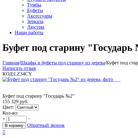
Тумбы
Буфеты
Аксессуары
Зеркала
Люстры
Наши работы
Буфет под старину "Государь
Главная
/
Шкафы и буфеты под старину из дерева
/
Буфет под ста
Написать отзыв
КОД:
LZ34CY
Буфет под старину "Государь №2"
155 329
руб.
Цвет:
Кол-во:
+
−
Обратный звонок
В корзину
