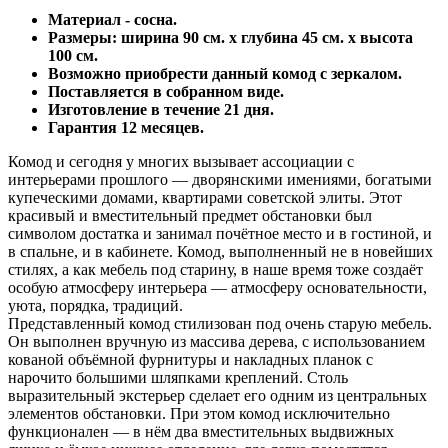
Материал - сосна.
Размеры: ширина 90 см. х глубина 45 см. х высота
100 см.
Возможно приобрести данный комод с зеркалом.
Поставляется в собранном виде.
Изготовление в течение 21 дня.
Гарантия 12 месяцев.
Комод и сегодня у многих вызывает ассоциации с
интерьерами прошлого — дворянскими имениями, богатыми
купеческими домами, квартирами советской элиты. Этот
красивый и вместительный предмет обстановки был
символом достатка и занимал почётное место и в гостиной, и
в спальне, и в кабинете. Комод, выполненный не в новейших
стилях, а как мебель под старину, в наше время тоже создаёт
особую атмосферу интерьера — атмосферу основательности,
уюта, порядка, традиций.
Представленный комод стилизован под очень старую мебель.
Он выполнен вручную из массива дерева, с использованием
кованой объёмной фурнитуры и накладных планок с
нарочито большими шляпками креплений. Столь
выразительный экстерьер сделает его одним из центральных
элементов обстановки. При этом комод исключительно
функционален — в нём два вместительных выдвижных