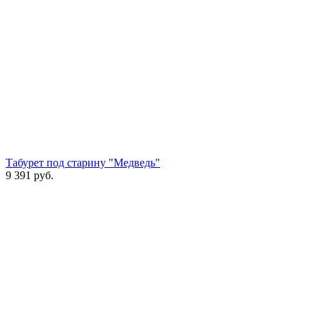
Табурет под старину "Медведь"
9 391
руб.