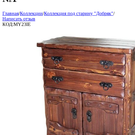
Главная
/
Коллекции
/
Коллекция под старину "Добряк"
/
Написать отзыв
КОД:
MY23IE