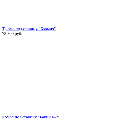
Трюмо под старину "Барыня"
78 300
руб.
Комод под старину "Барин №2"