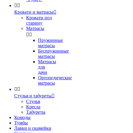


Кровати и матрасы

Кровати под
старину
Матрасы


Пружинные
матрасы
Беспружинные
матрасы
Матрасы
для
дачи
Ортопедические
матрасы


Стулья и табуреты

Стулья
Кресла
Табуреты
Комоды
Тумбы
Лавки и скамейки