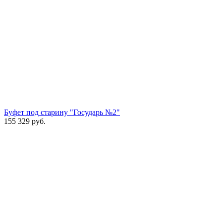
Буфет под старину "Государь №2"
155 329
руб.