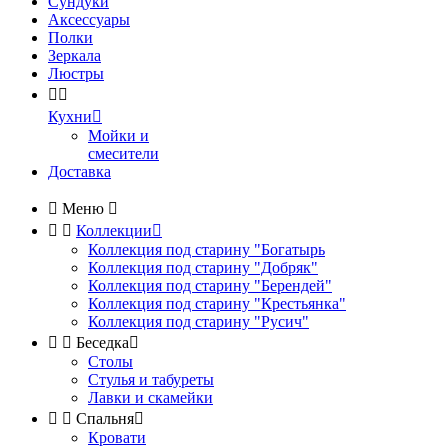
Сундуки
Аксессуары
Полки
Зеркала
Люстры


Кухни

Мойки и
смесители
Доставка

Меню



Коллекции

Коллекция под старину "Богатырь
Коллекция под старину "Добряк"
Коллекция под старину "Берендей"
Коллекция под старину "Крестьянка"
Коллекция под старину "Русич"


Беседка

Столы
Стулья и табуреты
Лавки и скамейки


Спальня

Кровати