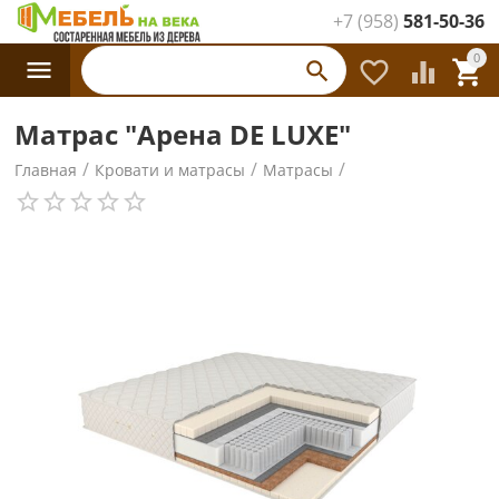
+7 (958)
581-50-36
Каталог
0




товаров
Матрас "Арена DE LUXE"
/
/
/
Главная
Кровати и матрасы
Матрасы
/
Пружинные матрасы