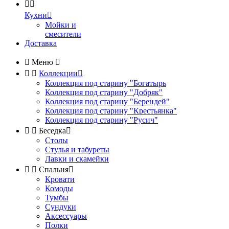


Кухни

Мойки и
смесители
Доставка

Меню



Коллекции

Коллекция под старину "Богатырь
Коллекция под старину "Добряк"
Коллекция под старину "Берендей"
Коллекция под старину "Крестьянка"
Коллекция под старину "Русич"


Беседка

Столы
Стулья и табуреты
Лавки и скамейки


Спальня

Кровати
Комоды
Тумбы
Сундуки
Аксессуары
Полки